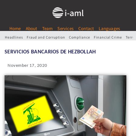
Home
About
Team
Services
Contact
Languages
Headlines
Fraud and Corruption
Compliance
Financial Crime
Terro
SERVICIOS BANCARIOS DE HEZBOLLAH
November 17, 2020